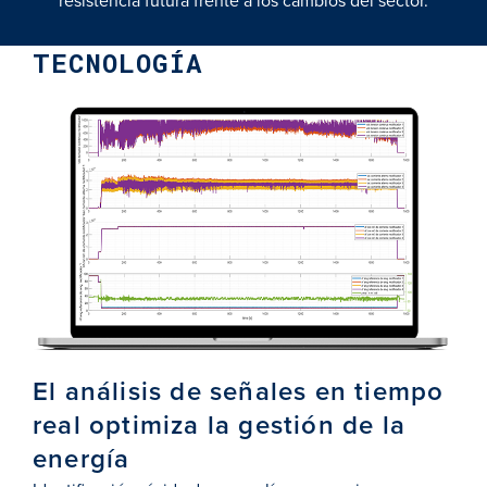
resistencia futura frente a los cambios del sector.
TECNOLOGÍA
ón
El análisis de señales en tiempo
Ce
real optimiza la gestión de la
en
energía
Esta
el c