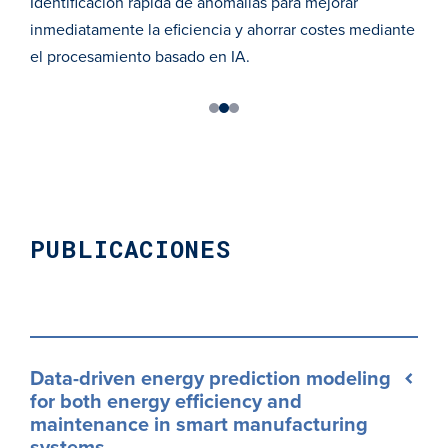
n de
Identificación rápida de anomalías para mejorar
inmediatamente la eficiencia y ahorrar costes mediante
el procesamiento basado en IA.
1
2
3
PUBLICACIONES
Data-driven energy prediction modeling
for both energy efficiency and
maintenance in smart manufacturing