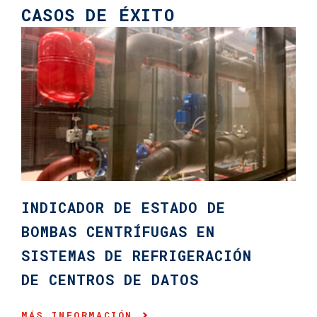
CASOS DE ÉXITO
Publicación:
ISA Transactions, vol. 93, pp. 399-409
MÁS INFORMACIÓN
Fecha:
October 2019
MÁS INFORMACIÓN
INDICADOR DE ESTADO DE
BOMBAS CENTRÍFUGAS EN
SISTEMAS DE REFRIGERACIÓN
DE CENTROS DE DATOS
MÁS INFORMACIÓN